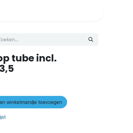
rs
Diensten
Special deals
p tube incl.
3,5
n winkelmandje toevoegen
jst