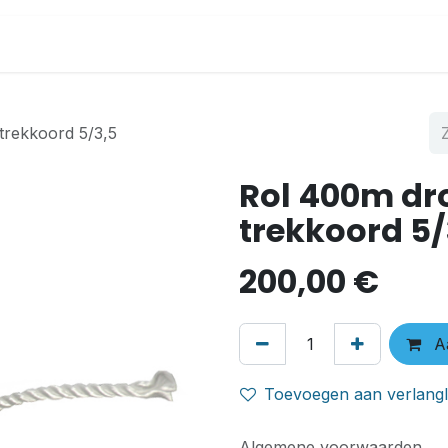
Home
Datacente
trekkoord 5/3,5
Rol 400m dro
trekkoord 5/
200,00
€
Aa
Toevoegen aan verlangli
Algemene voorwaarden