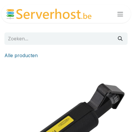
Overslaan naar inhoud
Alle producten