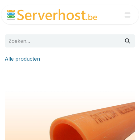
Overslaan naar inhoud
Alle producten