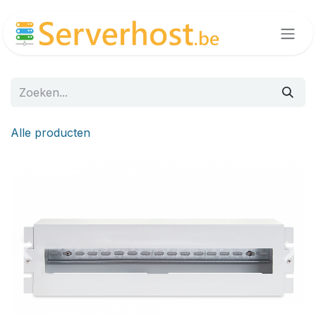
Overslaan naar inhoud
Alle producten