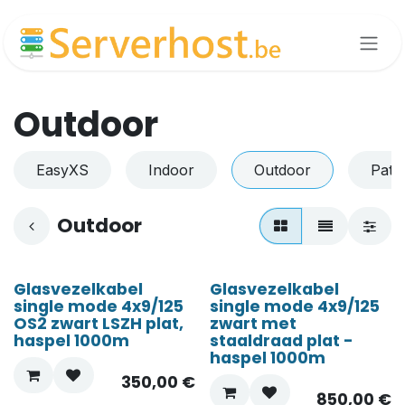
Overslaan naar inhoud
Outdoor
EasyXS
Indoor
Outdoor
Patc
Outdoor
Glasvezelkabel
Glasvezelkabel
single mode 4x9/125
single mode 4x9/125
OS2 zwart LSZH plat,
zwart met
haspel 1000m
staaldraad plat -
haspel 1000m
350,00
€
850,00
€