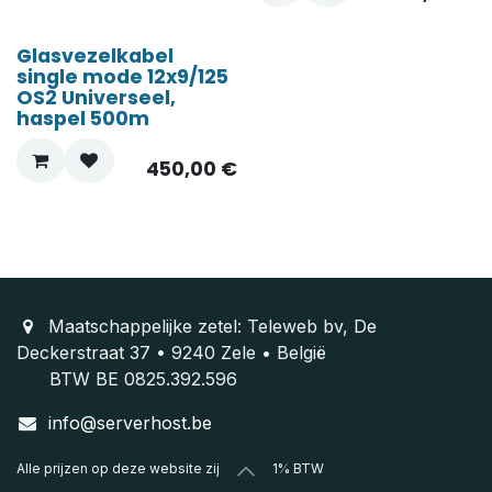
Glasvezelkabel
single mode 12x9/125
OS2 Universeel,
haspel 500m
450,00
€
Maatschappelijke zetel: Teleweb bv, De
Deckerstraat 37 • 9240 Zele • België
BTW BE 0825.392.596
info@serverhost.be
Alle prijzen op deze website zijn excl. 21% BTW