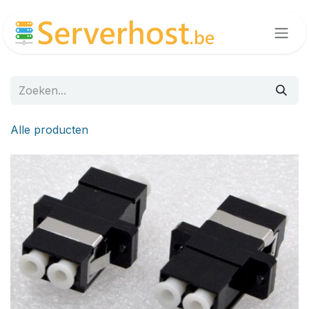
Overslaan naar inhoud
Alle producten