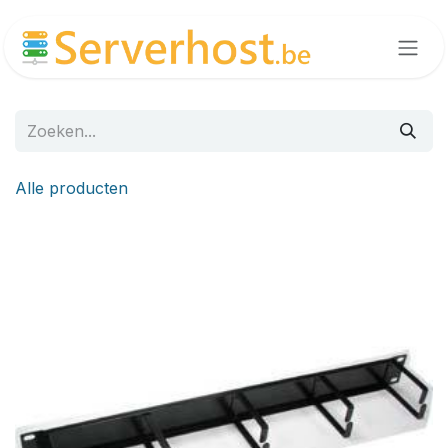
Overslaan naar inhoud
Alle producten