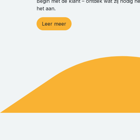
Begin met de klant – ontdek wat zij nodig h
het aan.
Leer meer