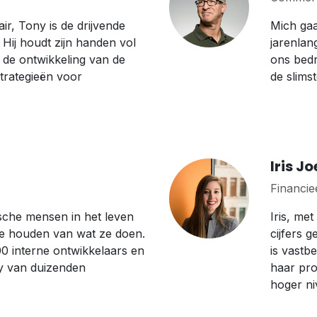
air, Tony is de drijvende
Mich gaa
. Hij houdt zijn handen vol
jarenlan
de ontwikkeling van de
ons bedr
trategieën voor
de slims
Iris Jo
Financie
ische mensen in het leven
Iris, met
e houden van wat ze doen.
cijfers g
0 interne ontwikkelaars en
is vastb
y van duizenden
haar pro
hoger niv