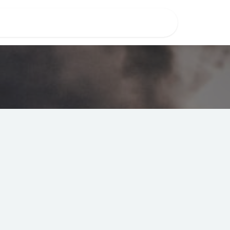
rs
Diensten
Special deals