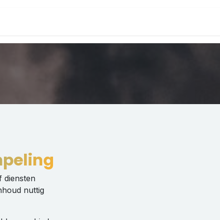
Home
Datacente
peling
f diensten
nhoud nuttig