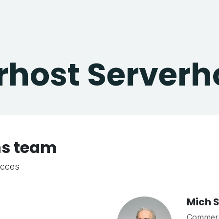
rhost Serverh
ns team
ucces
Mich 
Commerci