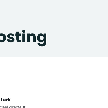
osting
Stark
eel directeur